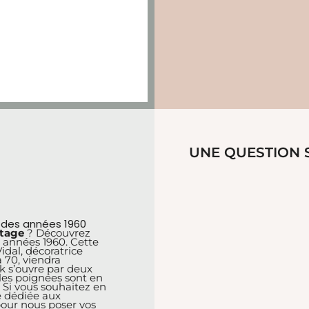
UNE QUESTION S
n des années 1960
ntage
? Découvrez
années 1960. Cette
dal, décoratrice
à 70, viendra
k s’ouvre par deux
 les poignées sont en
 Si vous souhaitez en
ue dédiée aux
pour nous poser vos