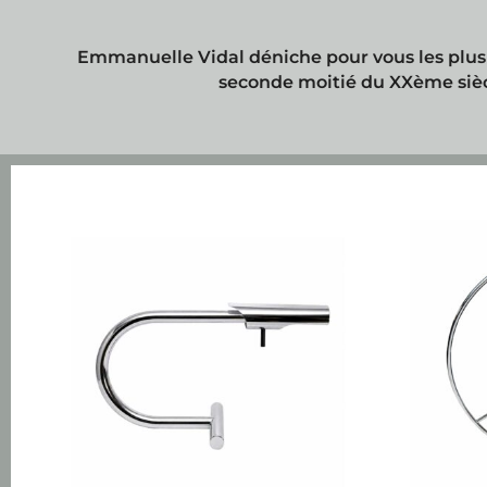
Emmanuelle Vidal déniche pour vous les plus 
seconde moitié du XXème sièc