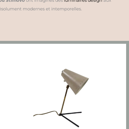
 ou Stilnovo
ont imaginés des
luminaires design
aux
résolument modernes et intemporelles.