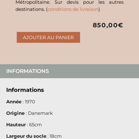
Métropolitaine. Sur devis pour les autres
destinations. (
conditions de livraison
)
850,00
€
AJOUTER AU PANIER
quantité
de
Paire
de
candélabres
INFORMATIONS
à
six
Informations
bougies,
travail
Année
: 1970
danois,
1970
Origine
: Danemark
Hauteur
: 65cm
Largeur du socle
: 18cm