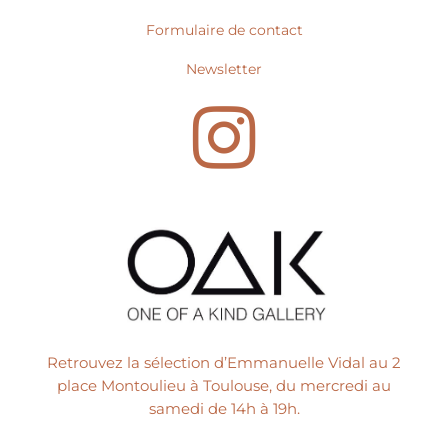
Formulaire de contact
Newsletter
I
n
s
t
Retrouvez la sélection d’Emmanuelle Vidal au 2
a
place Montoulieu à Toulouse, du mercredi au
samedi de 14h à 19h.