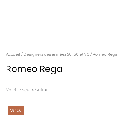
Aller
au
contenu
Accueil
/
Designers des années 50, 60 et 70
/ Romeo Rega
Romeo Rega
Voici le seul résultat
Vendu