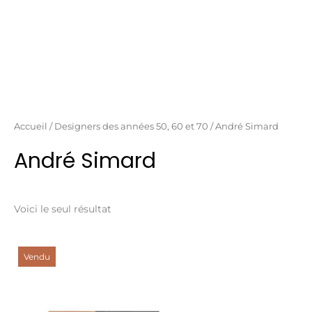
Aller
au
contenu
Accueil
/
Designers des années 50, 60 et 70
/ André Simard
André Simard
Voici le seul résultat
Vendu